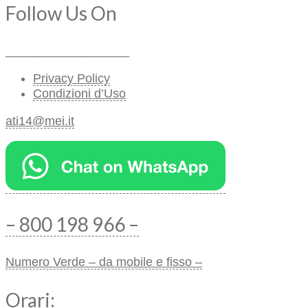
Follow Us On
__________________
Privacy Policy
Condizioni d’Uso
ati14@mei.it
– 800 198 966 –
Numero Verde – da mobile e fisso –
Orari: