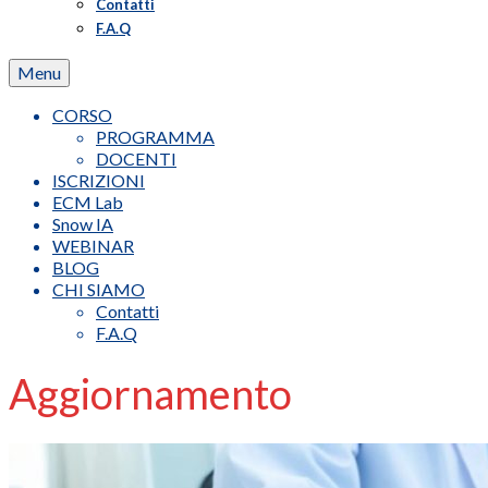
Contatti
F.A.Q
Menu
CORSO
PROGRAMMA
DOCENTI
ISCRIZIONI
ECM Lab
Snow IA
WEBINAR
BLOG
CHI SIAMO
Contatti
F.A.Q
Aggiornamento