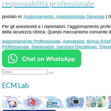
responsabilità professionale
postato in:
Aggiornamento
,
Anestesiologia Generale
|
0
Per gli anestesisti e i rianimatori, l’aggiornamento p
della sicurezza clinica. Questo meccanismo consente di 
Aggiornamento Professionale
,
Anestesisti
,
Bonus ECM
Professionale
,
Rianimatori
,
Sanzioni Disciplinari
,
Trien
Cerca:
ECM Lab