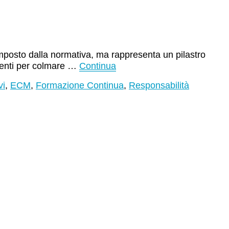
mposto dalla normativa, ma rappresenta un pilastro
edenti per colmare …
Continua
vi
,
ECM
,
Formazione Continua
,
Responsabilità