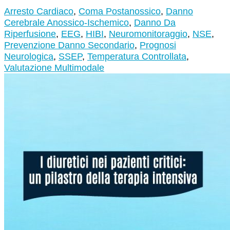
Arresto Cardiaco
,
Coma Postanossico
,
Danno
Cerebrale Anossico-Ischemico
,
Danno Da
Riperfusione
,
EEG
,
HIBI
,
Neuromonitoraggio
,
NSE
,
Prevenzione Danno Secondario
,
Prognosi
Neurologica
,
SSEP
,
Temperatura Controllata
,
Valutazione Multimodale