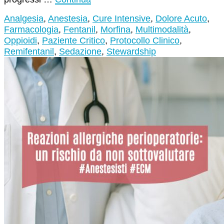
Analgesia
,
Anestesia
,
Cure Intensive
,
Dolore Acuto
,
Farmacologia
,
Fentanil
,
Morfina
,
Multimodalità
,
Oppioidi
,
Paziente Critico
,
Protocollo Clinico
,
Remifentanil
,
Sedazione
,
Stewardship