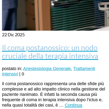
22
Dic 2025
Il coma postanossico: un nodo
cruciale della terapia intensiva
postato in:
Anestesiologia Generale
,
Trattamenti
Intensivi
|
0
Il coma postanossico rappresenta una delle sfide più
complesse e ad alto impatto clinico nella gestione del
paziente rianimato. È infatti la seconda causa più
frequente di coma in terapia intensiva dopo l’ictus e,
nella quasi totalità dei casi, è …
Continua