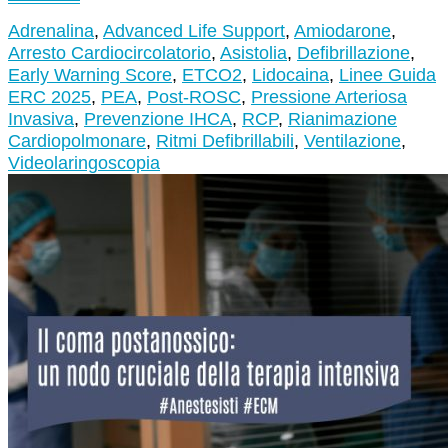
Adrenalina
,
Advanced Life Support
,
Amiodarone
,
Arresto Cardiocircolatorio
,
Asistolia
,
Defibrillazione
,
Early Warning Score
,
ETCO2
,
Lidocaina
,
Linee Guida
ERC 2025
,
PEA
,
Post-ROSC
,
Pressione Arteriosa
Invasiva
,
Prevenzione IHCA
,
RCP
,
Rianimazione
Cardiopolmonare
,
Ritmi Defibrillabili
,
Ventilazione
,
Videolaringoscopia