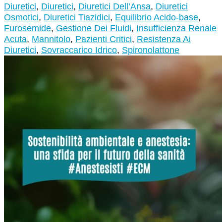
Diuretici
,
Diuretici
,
Diuretici Dell’Ansa
,
Diuretici
Osmotici
,
Diuretici Tiazidici
,
Equilibrio Acido-base
,
Furosemide
,
Gestione Dei Fluidi
,
Insufficienza Renale
Acuta
,
Mannitolo
,
Pazienti Critici
,
Resistenza Ai
Diuretici
,
Sovraccarico Idrico
,
Spironolattone