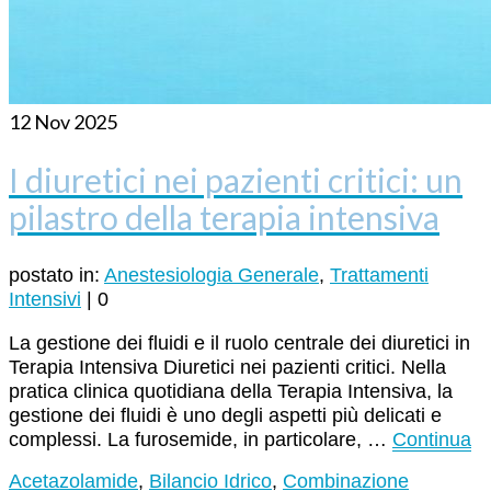
12
Nov 2025
I diuretici nei pazienti critici: un
pilastro della terapia intensiva
postato in:
Anestesiologia Generale
,
Trattamenti
Intensivi
|
0
La gestione dei fluidi e il ruolo centrale dei diuretici in
Terapia Intensiva Diuretici nei pazienti critici. Nella
pratica clinica quotidiana della Terapia Intensiva, la
gestione dei fluidi è uno degli aspetti più delicati e
complessi. La furosemide, in particolare, …
Continua
Acetazolamide
,
Bilancio Idrico
,
Combinazione