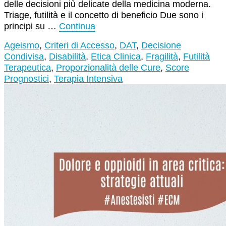
delle decisioni più delicate della medicina moderna.
Triage, futilità e il concetto di beneficio Due sono i
principi su …
Continua
Ageismo
,
Criteri di Accesso
,
DAT
,
Decisione
Condivisa
,
Disabilità
,
Etica Clinica
,
Fragilità
,
Futilità
Terapeutica
,
Proporzionalità delle Cure
,
Score
Prognostici
,
Terapia Intensiva