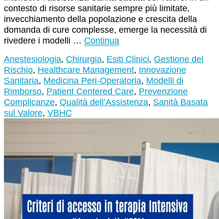
contesto di risorse sanitarie sempre più limitate,
invecchiamento della popolazione e crescita della
domanda di cure complesse, emerge la necessità di
rivedere i modelli …
Continua
Anestesiologia
,
Chirurgia
,
Esiti Clinici
,
Gestione del
Rischio
,
Healthcare Management
,
Innovazione
Sanitaria
,
Medicina Peri-Operatoria
,
Modelli di
Rimborso
,
Patient Centered Care
,
Prevenzione
Complicanze
,
Qualità dell’Assistenza
,
Sanità Basata
sul Valore
,
VBHC