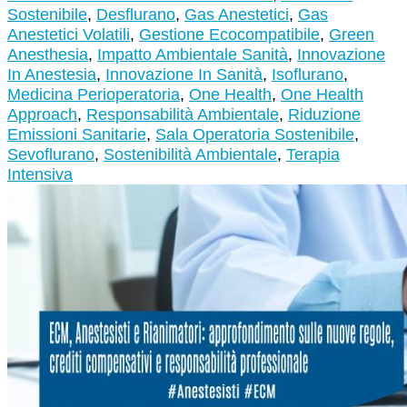
Sostenibile
,
Desflurano
,
Gas Anestetici
,
Gas
Anestetici Volatili
,
Gestione Ecocompatibile
,
Green
Anesthesia
,
Impatto Ambientale Sanità
,
Innovazione
In Anestesia
,
Innovazione In Sanità
,
Isoflurano
,
Medicina Perioperatoria
,
One Health
,
One Health
Approach
,
Responsabilità Ambientale
,
Riduzione
Emissioni Sanitarie
,
Sala Operatoria Sostenibile
,
Sevoflurano
,
Sostenibilità Ambientale
,
Terapia
Intensiva