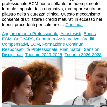
professionale ECM non è soltanto un adempimento
formale imposto dalla normativa, ma rappresenta un
pilastro della sicurezza clinica. Questo meccanismo
consente di utilizzare i crediti maturati in eccesso nei
trienni precedenti per colmare …
Continua
Aggiornamento Professionale
,
Anestesisti
,
Bonus
ECM
,
CoGeAPS
,
Copertura Assicurativa
,
Crediti
Compensativi
,
ECM
,
Formazione Continua
,
Responsabilità Professionale
,
Rianimatori
,
Sanzioni
Disciplinari
,
Triennio 2023-2025
,
Triennio 2026-2028