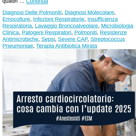
quadri …
Continua
Diagnosi Delle Polmoniti
,
Diagnosi Molecolare
,
Emocolture
,
Infezioni Respiratorie
,
Insufficienza
Respiratoria
,
Lavaggio Broncoalveolare
,
Microbiologia
Clinica
,
Patogeni Respiratori
,
Polmoniti
,
Resistenze
Antimicrobiche
,
Sepsi
,
Severe CAP
,
Streptococcus
Pneumoniae
,
Terapia Antibiotica Mirata