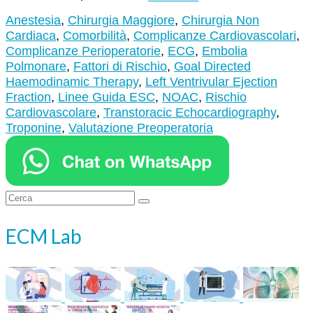
Anestesia
,
Chirurgia Maggiore
,
Chirurgia Non
Cardiaca
,
Comorbilità
,
Complicanze Cardiovascolari
,
Complicanze Perioperatorie
,
ECG
,
Embolia
Polmonare
,
Fattori di Rischio
,
Goal Directed
Haemodinamic Therapy
,
Left Ventrivular Ejection
Fraction
,
Linee Guida ESC
,
NOAC
,
Rischio
Cardiovascolare
,
Transtoracic Echocardiography
,
Troponine
,
Valutazione Preoperatoria
Cerca:
ECM Lab