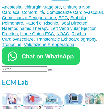
Anestesia
,
Chirurgia Maggiore
,
Chirurgia Non
Cardiaca
,
Comorbilità
,
Complicanze Cardiovascolari
,
Complicanze Perioperatorie
,
ECG
,
Embolia
Polmonare
,
Fattori di Rischio
,
Goal Directed
Haemodinamic Therapy
,
Left Ventrivular Ejection
Fraction
,
Linee Guida ESC
,
NOAC
,
Rischio
Cardiovascolare
,
Transtoracic Echocardiography
,
Troponine
,
Valutazione Preoperatoria
Cerca:
ECM Lab