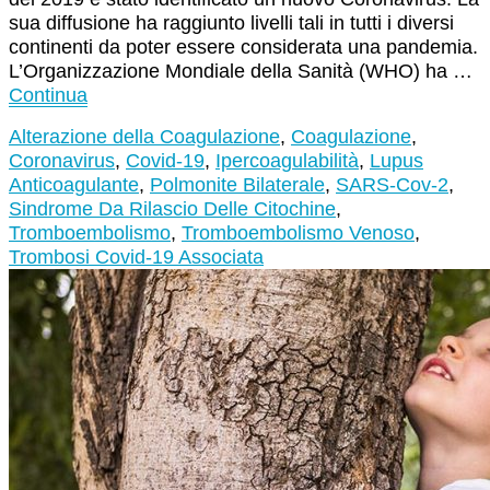
sua diffusione ha raggiunto livelli tali in tutti i diversi
continenti da poter essere considerata una pandemia.
L’Organizzazione Mondiale della Sanità (WHO) ha …
Continua
Alterazione della Coagulazione
,
Coagulazione
,
Coronavirus
,
Covid-19
,
Ipercoagulabilità
,
Lupus
Anticoagulante
,
Polmonite Bilaterale
,
SARS-Cov-2
,
Sindrome Da Rilascio Delle Citochine
,
Tromboembolismo
,
Tromboembolismo Venoso
,
Trombosi Covid-19 Associata