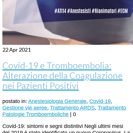
22
Apr 2021
Covid-19 e Tromboembolia:
Alterazione della Coagulazione
nei Pazienti Positivi
postato in:
Anestesiologia Generale
,
Covid-19
,
Gestione vie aeree
,
Trattamento ARDS
,
Trattamento
Patologie Tromboemboliche
|
0
Covid-19: sintomi e segni distintivi Negli ultimi mesi
del 2019 è stato identificato un nuovo Coronavirus. La