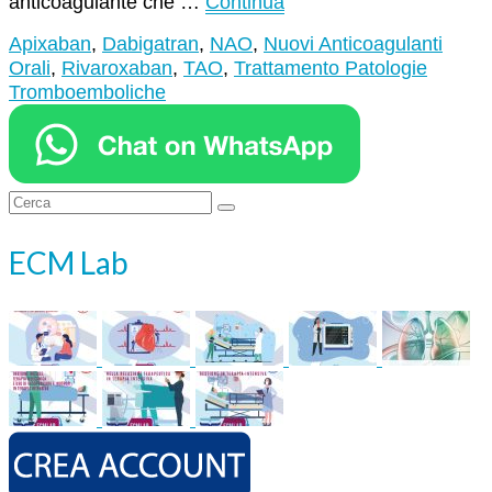
anticoagulante che …
Continua
Apixaban
,
Dabigatran
,
NAO
,
Nuovi Anticoagulanti
Orali
,
Rivaroxaban
,
TAO
,
Trattamento Patologie
Tromboemboliche
Cerca:
ECM Lab