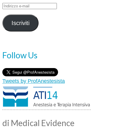
Indirizzo
e-
mail
Iscriviti
Follow Us
Tweets by ProfAnestesista
di Medical Evidence