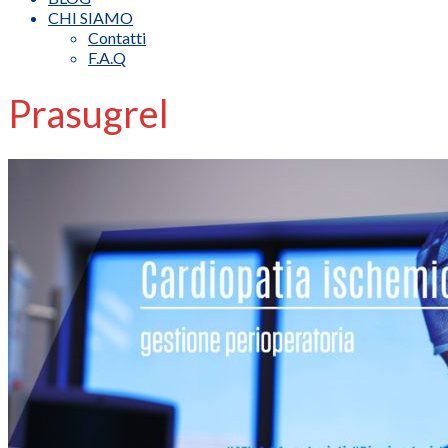
CHI SIAMO
Contatti
F.A.Q
Prasugrel