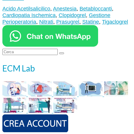
Acido Acetilsalicilico
,
Anestesia
,
Betabloccanti
,
Cardiopatia Ischemica
,
Clopidogrel
,
Gestione
Perioperatoria
,
Nitrati
,
Prasugrel
,
Statine
,
Tigaclogrel
Cerca:
ECM Lab