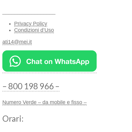
__________________
Privacy Policy
Condizioni d’Uso
ati14@mei.it
– 800 198 966 –
Numero Verde – da mobile e fisso –
Orari: