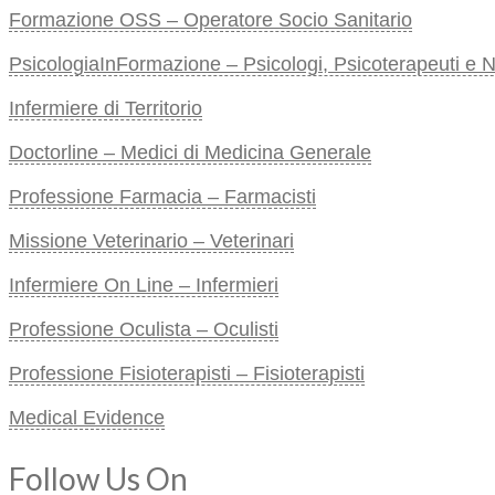
Formazione OSS – Operatore Socio Sanitario
PsicologiaInFormazione – Psicologi, Psicoterapeuti e Neu
Infermiere di Territorio
Doctorline – Medici di Medicina Generale
Professione Farmacia – Farmacisti
Missione Veterinario – Veterinari
Infermiere On Line – Infermieri
Professione Oculista – Oculisti
Professione Fisioterapisti – Fisioterapisti
Medical Evidence
Follow Us On