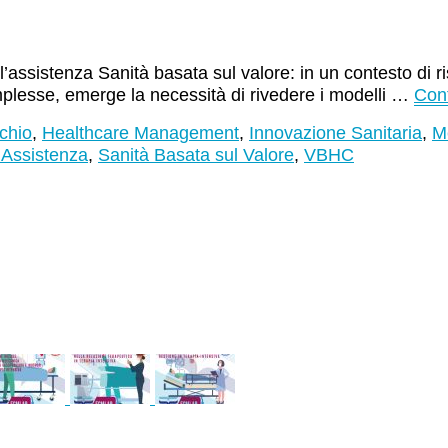
ssistenza Sanità basata sul valore: in un contesto di ri
plesse, emerge la necessità di rivedere i modelli …
Con
chio
,
Healthcare Management
,
Innovazione Sanitaria
,
M
l’Assistenza
,
Sanità Basata sul Valore
,
VBHC