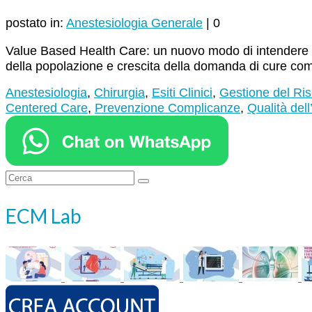
postato in:
Anestesiologia Generale
|
0
Value Based Health Care: un nuovo modo di intendere l’a
della popolazione e crescita della domanda di cure com
Anestesiologia
,
Chirurgia
,
Esiti Clinici
,
Gestione del Ris
Centered Care
,
Prevenzione Complicanze
,
Qualità del
Cerca:
ECM Lab