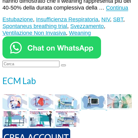
hanno dimostrato che il weaning rappresenta più del
40-50% della durata complessiva della …
Continua
Estubazione
,
Insufficienza Respiratoria
,
NIV
,
SBT
,
Spontaneus breathing trial
,
Svezzamento
,
Ventilazione Non Invasiva
,
Weaning
Cerca:
ECM Lab