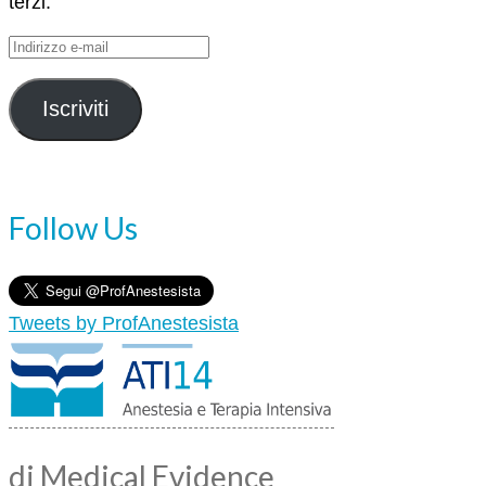
terzi.
Indirizzo
e-
mail
Iscriviti
Follow Us
Tweets by ProfAnestesista
di Medical Evidence