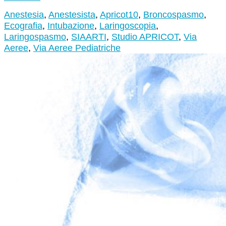
Anestesia
,
Anestesista
,
Apricot10
,
Broncospasmo
,
Ecografia
,
Intubazione
,
Laringoscopia
,
Laringospasmo
,
SIAARTI
,
Studio APRICOT
,
Via
Aeree
,
Via Aeree Pediatriche