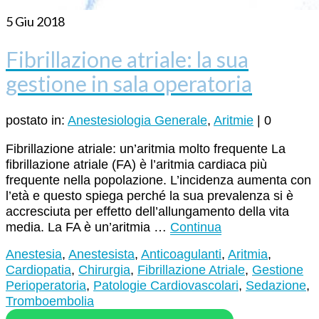
5
Giu 2018
Fibrillazione atriale: la sua
gestione in sala operatoria
postato in:
Anestesiologia Generale
,
Aritmie
|
0
Fibrillazione atriale: un’aritmia molto frequente La
fibrillazione atriale (FA) è l’aritmia cardiaca più
frequente nella popolazione. L’incidenza aumenta con
l’età e questo spiega perché la sua prevalenza si è
accresciuta per effetto dell’allungamento della vita
media. La FA è un’aritmia …
Continua
Anestesia
,
Anestesista
,
Anticoagulanti
,
Aritmia
,
Cardiopatia
,
Chirurgia
,
Fibrillazione Atriale
,
Gestione
Perioperatoria
,
Patologie Cardiovascolari
,
Sedazione
,
Tromboembolia