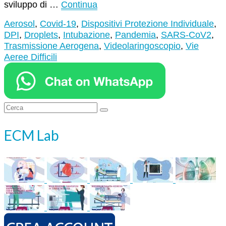
sviluppo di …
Continua
Aerosol
,
Covid-19
,
Dispositivi Protezione Individuale
,
DPI
,
Droplets
,
Intubazione
,
Pandemia
,
SARS-CoV2
,
Trasmissione Aerogena
,
Videolaringoscopio
,
Vie
Aeree Difficili
Cerca:
ECM Lab