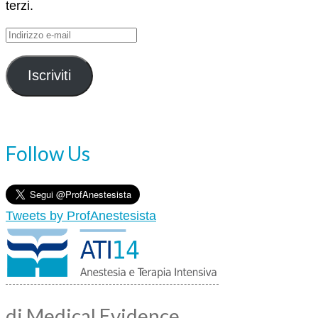
terzi.
Indirizzo
e-
mail
Iscriviti
Follow Us
Tweets by ProfAnestesista
di Medical Evidence