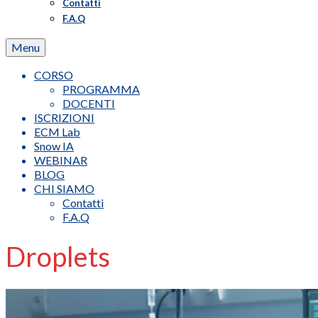
Contatti
F.A.Q
Menu
CORSO
PROGRAMMA
DOCENTI
ISCRIZIONI
ECM Lab
Snow IA
WEBINAR
BLOG
CHI SIAMO
Contatti
F.A.Q
Droplets