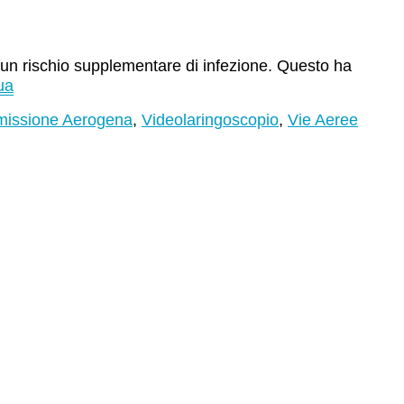
a un rischio supplementare di infezione. Questo ha
ua
missione Aerogena
,
Videolaringoscopio
,
Vie Aeree