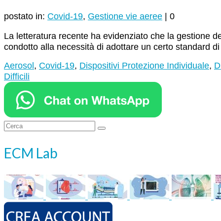
postato in:
Covid-19
,
Gestione vie aeree
|
0
La letteratura recente ha evidenziato che la gestione d
condotto alla necessità di adottare un certo standard d
Aerosol
,
Covid-19
,
Dispositivi Protezione Individuale
,
D
Difficili
Cerca:
ECM Lab