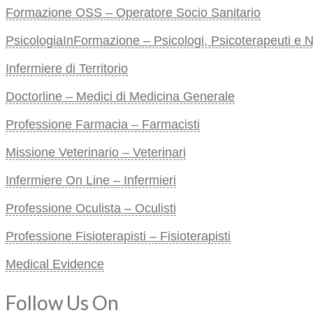
Formazione OSS – Operatore Socio Sanitario
PsicologiaInFormazione – Psicologi, Psicoterapeuti e Neu
Infermiere di Territorio
Doctorline – Medici di Medicina Generale
Professione Farmacia – Farmacisti
Missione Veterinario – Veterinari
Infermiere On Line – Infermieri
Professione Oculista – Oculisti
Professione Fisioterapisti – Fisioterapisti
Medical Evidence
Follow Us On