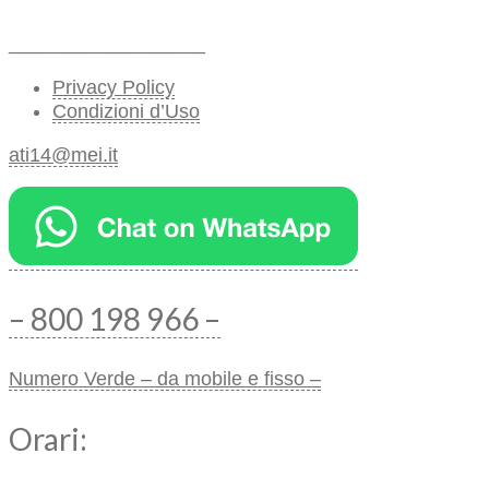
__________________
Privacy Policy
Condizioni d’Uso
ati14@mei.it
– 800 198 966 –
Numero Verde – da mobile e fisso –
Orari: