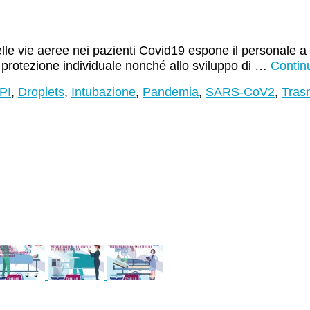
elle vie aeree nei pazienti Covid19 espone il personale 
i protezione individuale nonché allo sviluppo di …
Contin
PI
,
Droplets
,
Intubazione
,
Pandemia
,
SARS-CoV2
,
Tras