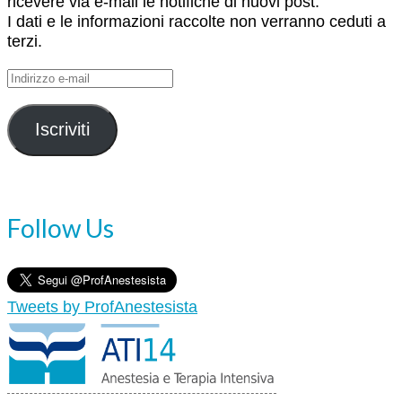
ricevere via e-mail le notifiche di nuovi post.
I dati e le informazioni raccolte non verranno ceduti a
terzi.
Indirizzo
e-
mail
Iscriviti
Follow Us
Tweets by ProfAnestesista