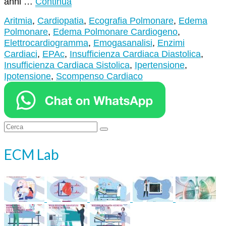
anni …
Continua
Aritmia
,
Cardiopatia
,
Ecografia Polmonare
,
Edema
Polmonare
,
Edema Polmonare Cardiogeno
,
Elettrocardiogramma
,
Emogasanalisi
,
Enzimi
Cardiaci
,
EPAc
,
Insufficienza Cardiaca Diastolica
,
Insufficienza Cardiaca Sistolica
,
Ipertensione
,
Ipotensione
,
Scompenso Cardiaco
Cerca:
ECM Lab