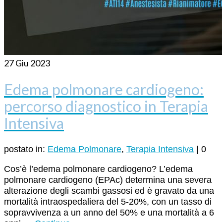
27
Giu 2023
Edema polmonare cardiogeno:
percorso diagnostico in Terapia
Intensiva
postato in:
Edema Polmonare
,
Terapia Intensiva
|
0
Cos’è l’edema polmonare cardiogeno? L’edema
polmonare cardiogeno (EPAc) determina una severa
alterazione degli scambi gassosi ed è gravato da una
mortalità intraospedaliera del 5-20%, con un tasso di
sopravvivenza a un anno del 50% e una mortalità a 6