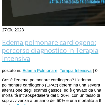
27
Giu 2023
Edema polmonare cardiogeno:
percorso diagnostico in Terapia
Intensiva
postato in:
Edema Polmonare
,
Terapia Intensiva
|
0
Cos’è l’edema polmonare cardiogeno? L’edema
polmonare cardiogeno (EPAc) determina una severa
alterazione degli scambi gassosi ed è gravato da una
mortalità intraospedaliera del 5-20%, con un tasso di
sopravvivenza a un anno del 50% e una mortalità a 6