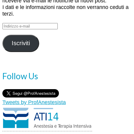
ricevere via e-mail le notifiche di nuovi post.
I dati e le informazioni raccolte non verranno ceduti a
terzi.
Indirizzo
e-
mail
Iscriviti
Follow Us
Tweets by ProfAnestesista