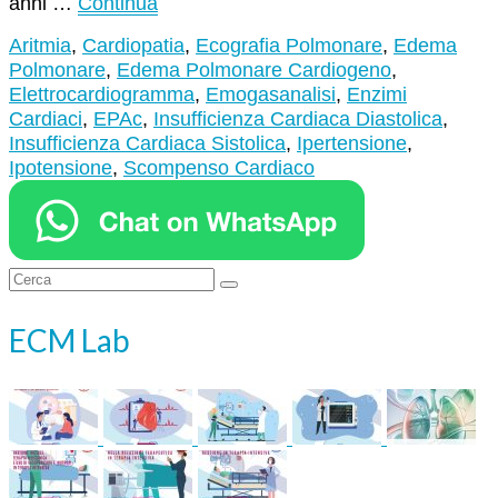
anni …
Continua
Aritmia
,
Cardiopatia
,
Ecografia Polmonare
,
Edema
Polmonare
,
Edema Polmonare Cardiogeno
,
Elettrocardiogramma
,
Emogasanalisi
,
Enzimi
Cardiaci
,
EPAc
,
Insufficienza Cardiaca Diastolica
,
Insufficienza Cardiaca Sistolica
,
Ipertensione
,
Ipotensione
,
Scompenso Cardiaco
Cerca:
ECM Lab